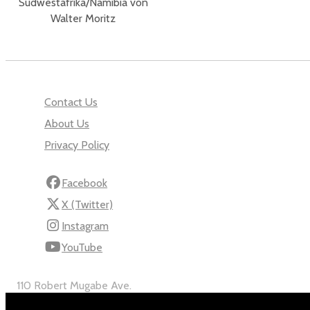
Südwestafrika/Namibia von
Walter Moritz
Contact Us
About Us
Privacy Policy
Facebook
X (Twitter)
Instagram
YouTube
110 Robert Mugabe Ave.
Windhoek