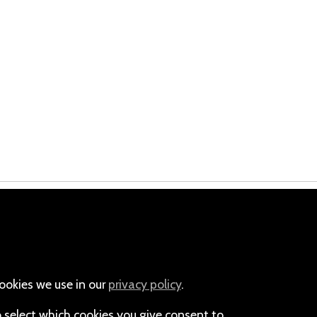
Email
+264-(0)61-225372
ookies we use in our
privacy policy
.
o select which cookies you give consent to.