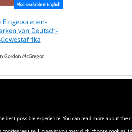
Also available in English
e Eingeborenen-
arken von Deutsch-
Südwestafrika
n Gordon McGregor
cebook
110 Robert Mugabe Ave.
Windhoek
(Twitter)
Khomas
stagram
Namibia
he best possible experience. You can read more about the c
Map
uTube
the cookies we use. However you may click 'choose cookies' t