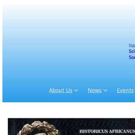
About Us
News
Events