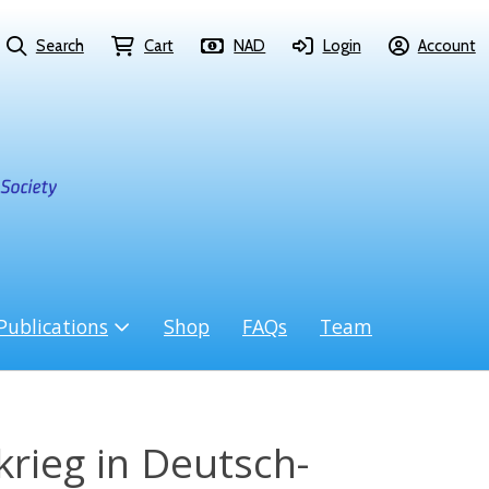
Search
Cart
NAD
Login
Account
Publications
Shop
FAQs
Team
krieg in Deutsch-