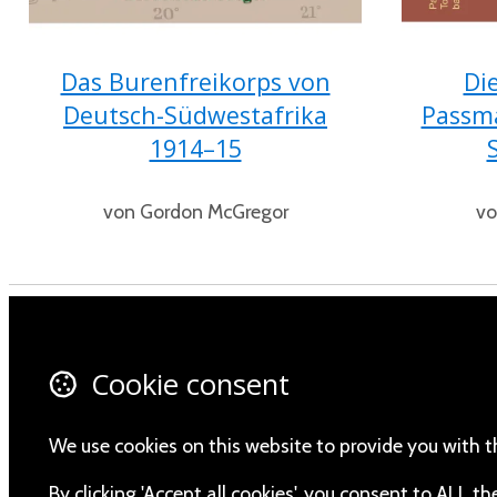
Das Burenfreikorps von
Di
Deutsch-Südwestafrika
Passm
1914–15
von Gordon McGregor
vo
Contact Us
Fa
Cookie consent
About Us
X 
Privacy Policy
In
We use cookies on this website to provide you with t
Yo
By clicking 'Accept all cookies', you consent to ALL 