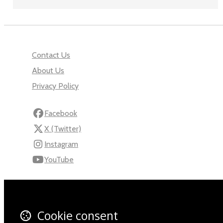
Contact Us
About Us
Privacy Policy
Facebook
X (Twitter)
Instagram
YouTube
110 Robert Mugabe Ave.
Windhoek
Khomas
Cookie consent
Namibia