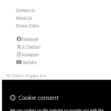
Contact Us
About Us
Privacy Policy
Facebook
X (Twitter)
Instagram
YouTube
110 Robert Mugabe Ave.
Windhoek
Khomas
Namibia
Cookie consent
Map
We use cookies on this website to provide you with the