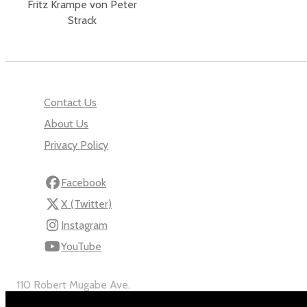
Fritz Krampe von Peter
Strack
Contact Us
About Us
Privacy Policy
Facebook
X (Twitter)
Instagram
YouTube
110 Robert Mugabe Ave.
Windhoek