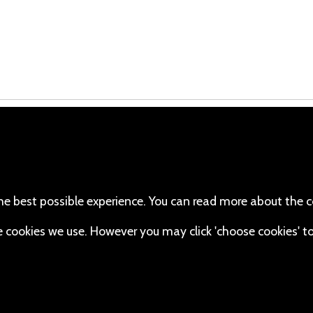
cebook
110 Robert Mugabe Ave.
Windhoek
(Twitter)
Khomas
stagram
Namibia
he best possible experience. You can read more about the c
Map
uTube
the cookies we use. However you may click 'choose cookies' t