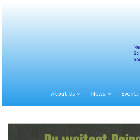
About Us
News
Events