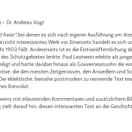
 • Dr. Andreas Vogt
 freier“,
bei denen es sich nach eigener Ausführung um
Kri
Hinzicht interessantes Werk vor. Einerseits handelt es sich 
hr 1903 fällt. Andererseits ist es die Erstveröffentlichu
des Schutzgebietes lenkte. Paul Leutwein erlebte als jung
iligt und hatte darüber hinaus als Gouverneurssohn die ei
ektive, die den meisten Zeitgenossen, den Ansiedlern und S
. Der eklektische, beinahe postmodern zu nennende Text er
hes Konvolut.
eutweins mit erläuternden Kommentaren und zusätzlichem Bild
 zielt darauf hin, diesen interssanten Text an die Geschic