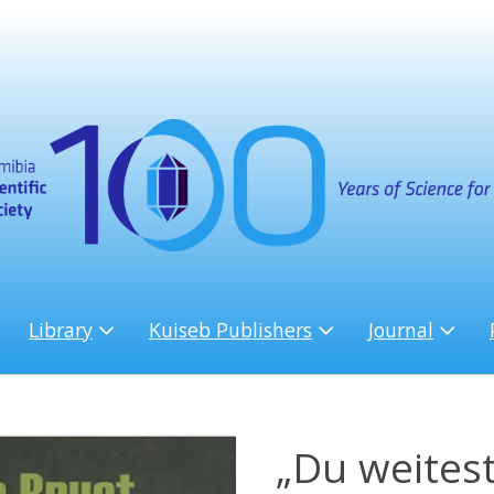
Library
Kuiseb Publishers
Journal
„Du weitest