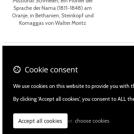
Missionar Schmelen, ein Pionier der
Sprache der Nama (1811-1848) am
Oranje, in Bethanien, Steinkopf und
Komaggas von Walter Moritz
Contact Us
Fa
Cookie consent
About Us
X 
Privacy Policy
In
We use cookies on this website to provide you with t
Yo
By clicking 'Accept all cookies', you consent to ALL 
Accept all cookies
or
choose cookies
© Copyright 2026 Namibia Scientific Society.
Powered by
Airsquare
.