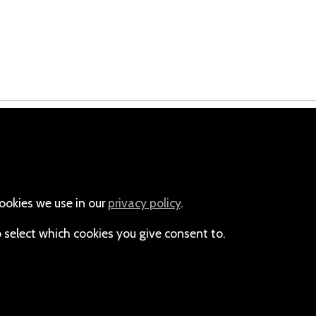
Email
+264-(0)61-225372
ookies we use in our
privacy policy
.
o select which cookies you give consent to.