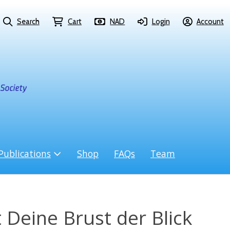
Search
Cart
NAD
Login
Account
Publications
Shop
FAQs
Team
 Deine Brust der Blick