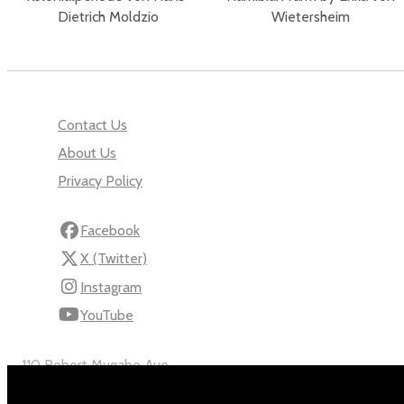
Dietrich Moldzio
Wietersheim
Contact Us
About Us
Privacy Policy
Facebook
X (Twitter)
Instagram
YouTube
110 Robert Mugabe Ave.
Windhoek