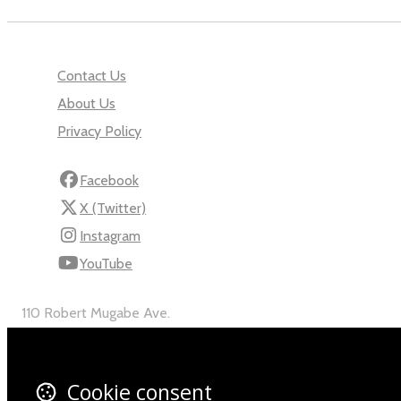
Contact Us
About Us
Privacy Policy
Facebook
X (Twitter)
Instagram
YouTube
110 Robert Mugabe Ave.
Windhoek
Khomas
Namibia
Cookie consent
Map