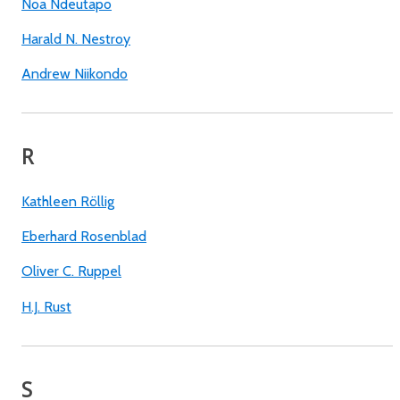
Noa Ndeutapo
Harald N. Nestroy
Andrew Niikondo
R
Kathleen Röllig
Eberhard Rosenblad
Oliver C. Ruppel
H.J. Rust
S