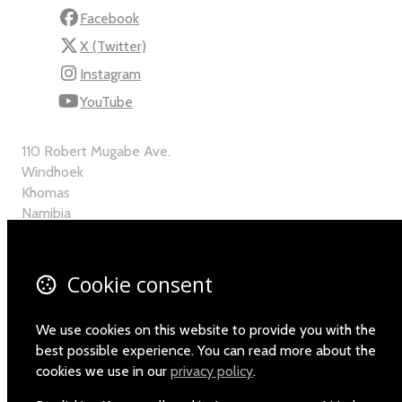
Facebook
X (Twitter)
Instagram
YouTube
110 Robert Mugabe Ave.
Windhoek
Khomas
Namibia
Map
Cookie consent
Email
+264-(0)61-225372
We use cookies on this website to provide you with the
best possible experience. You can read more about the
cookies we use in our
privacy policy
.
© Copyright 2026 Namibia Scientific Society.
Powered by
Airsquare
.