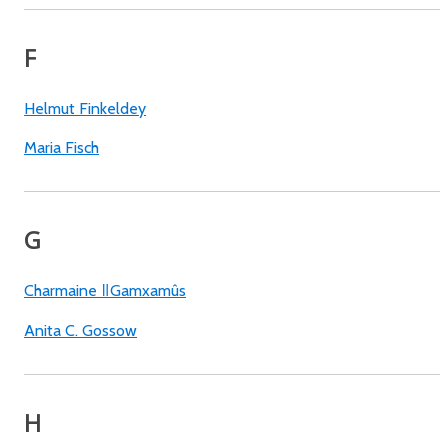
F
Helmut Finkeldey
Maria Fisch
G
Charmaine ǁGamxamûs
Anita C. Gossow
H