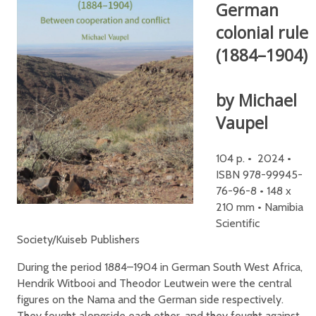
German
colonial rule
(1884–1904)
by Michael
Vaupel
104 p. • 2024 •
ISBN 978-99945-
76-96-8 • 148 x
210 mm • Namibia
Scientific
Society/Kuiseb Publishers
During the period 1884–1904 in German South West Africa,
Hendrik Witbooi and Theodor Leutwein were the central
figures on the Nama and the German side respectively.
They fought alongside each other, and they fought against